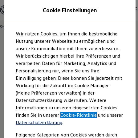
Unser Autohaus
Cookie Einstellungen
Nutzfahrzeuge
Unsere Modelle
Amarok
Caddy
Startseite
Unsere Modelle
Skip to
Skip
California
Wir nutzen Cookies, um Ihnen die bestmögliche
main
to
Caravelle
content
footer
Nutzung unserer Webseite zu ermöglichen und
Crafter
ID. Buzz
unsere Kommunikation mit Ihnen zu verbessern.
Multivan
Wir berücksichtigen hierbei Ihre Präferenzen und
Entdecken Sie unsere
Transporter
Kontakt
verarbeiten Daten für Marketing, Analytics und
Personalisierung nur, wenn Sie uns Ihre
Modelle
Einwilligung geben. Diese können Sie jederzeit mit
Wirkung für die Zukunft im Cookie Manager
Wir haben ständig über 500 sofort verfügbare
(Meine Präferenzen verwalten) in der
Datenschutzerklärung widerrufen. Weitere
Gebraucht- und Jahreswagen im Bestand unserer fünf
Informationen zu unseren eingesetzten Cookies
VGSG Niederlassungen.
finden Sie in unserer
Cookie-Richtlinie
und unserer
Datenschutzerklärung
.
Folgende Kategorien von Cookies werden durch